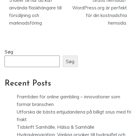
5 idéer till hur du kan
Gratis hemsida?
använda flaskhängare till
WordPress.org är perfekt
försäljning och
för din kostnadsfria
marknadsföring
hemsida.
Søg
Søg
Recent Posts
Framtiden för online gambling – innovationer som
formar branschen
Utforska de bästa erbjudandena på billigt snus med fri
frakt
Tidskrift Samhälle, Hälsa & Samhälle
Hydraulreparation: Vanliga orsaker till hydraulfel och